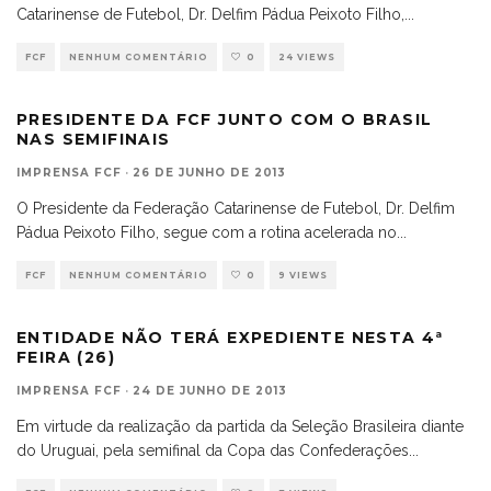
Catarinense de Futebol, Dr. Delfim Pádua Peixoto Filho,
...
FCF
NENHUM COMENTÁRIO
0
24 VIEWS
PRESIDENTE DA FCF JUNTO COM O BRASIL
NAS SEMIFINAIS
IMPRENSA FCF
·
26 DE JUNHO DE 2013
O Presidente da Federação Catarinense de Futebol, Dr. Delfim
Pádua Peixoto Filho, segue com a rotina acelerada no
...
FCF
NENHUM COMENTÁRIO
0
9 VIEWS
ENTIDADE NÃO TERÁ EXPEDIENTE NESTA 4ª
FEIRA (26)
IMPRENSA FCF
·
24 DE JUNHO DE 2013
Em virtude da realização da partida da Seleção Brasileira diante
do Uruguai, pela semifinal da Copa das Confederações
...