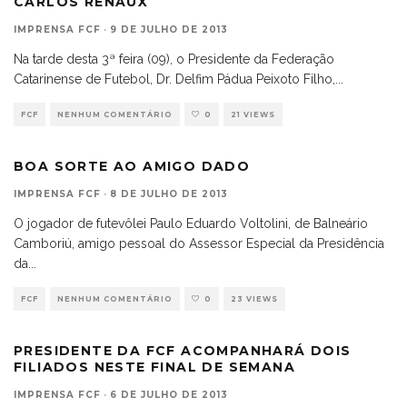
CARLOS RENAUX
IMPRENSA FCF
·
9 DE JULHO DE 2013
Na tarde desta 3ª feira (09), o Presidente da Federação
Catarinense de Futebol, Dr. Delfim Pádua Peixoto Filho,
...
FCF
NENHUM COMENTÁRIO
0
21 VIEWS
BOA SORTE AO AMIGO DADO
IMPRENSA FCF
·
8 DE JULHO DE 2013
O jogador de futevôlei Paulo Eduardo Voltolini, de Balneário
Camboriú, amigo pessoal do Assessor Especial da Presidência
da
...
FCF
NENHUM COMENTÁRIO
0
23 VIEWS
PRESIDENTE DA FCF ACOMPANHARÁ DOIS
FILIADOS NESTE FINAL DE SEMANA
IMPRENSA FCF
·
6 DE JULHO DE 2013