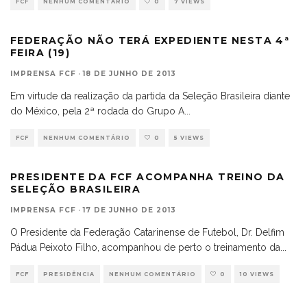
FCF
NENHUM COMENTÁRIO
0
7 VIEWS
FEDERAÇÃO NÃO TERÁ EXPEDIENTE NESTA 4ª
FEIRA (19)
IMPRENSA FCF
·
18 DE JUNHO DE 2013
Em virtude da realização da partida da Seleção Brasileira diante
do México, pela 2ª rodada do Grupo A
...
FCF
NENHUM COMENTÁRIO
0
5 VIEWS
PRESIDENTE DA FCF ACOMPANHA TREINO DA
SELEÇÃO BRASILEIRA
IMPRENSA FCF
·
17 DE JUNHO DE 2013
O Presidente da Federação Catarinense de Futebol, Dr. Delfim
Pádua Peixoto Filho, acompanhou de perto o treinamento da
...
FCF
PRESIDÊNCIA
NENHUM COMENTÁRIO
0
10 VIEWS