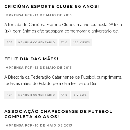
CRICIÚMA ESPORTE CLUBE 66 ANOS!
IMPRENSA FCF
·
13 DE MAIO DE 2013
A torcida do Criciúma Esporte Clube amanheceu nesta 2ª feira
(13), com ânimos afloradospara comemorar o aniversário de
...
FCF
NENHUM COMENTÁRIO
0
129 VIEWS
FELIZ DIA DAS MÃES!
IMPRENSA FCF
·
12 DE MAIO DE 2013
A Diretoria da Federação Catarinense de Futebol cumprimenta
todas as mães do Estado pela data festiva do Dia
...
FCF
NENHUM COMENTÁRIO
0
6 VIEWS
ASSOCIAÇÃO CHAPECOENSE DE FUTEBOL
COMPLETA 40 ANOS!
IMPRENSA FCF
·
10 DE MAIO DE 2013