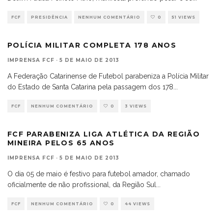
FCF
PRESIDÊNCIA
NENHUM COMENTÁRIO
0
51 VIEWS
POLÍCIA MILITAR COMPLETA 178 ANOS
IMPRENSA FCF
·
5 DE MAIO DE 2013
A Federação Catarinense de Futebol parabeniza a Polícia Militar
do Estado de Santa Catarina pela passagem dos 178
...
FCF
NENHUM COMENTÁRIO
0
3 VIEWS
FCF PARABENIZA LIGA ATLÉTICA DA REGIÃO
MINEIRA PELOS 65 ANOS
IMPRENSA FCF
·
5 DE MAIO DE 2013
O dia 05 de maio é festivo para futebol amador, chamado
oficialmente de não profissional, da Região Sul
...
FCF
NENHUM COMENTÁRIO
0
44 VIEWS