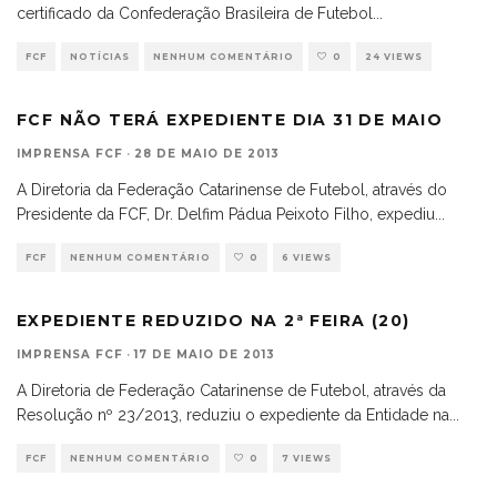
certificado da Confederação Brasileira de Futebol
...
FCF
NOTÍCIAS
NENHUM COMENTÁRIO
0
24 VIEWS
FCF NÃO TERÁ EXPEDIENTE DIA 31 DE MAIO
IMPRENSA FCF
·
28 DE MAIO DE 2013
A Diretoria da Federação Catarinense de Futebol, através do
Presidente da FCF, Dr. Delfim Pádua Peixoto Filho, expediu
...
FCF
NENHUM COMENTÁRIO
0
6 VIEWS
EXPEDIENTE REDUZIDO NA 2ª FEIRA (20)
IMPRENSA FCF
·
17 DE MAIO DE 2013
A Diretoria de Federação Catarinense de Futebol, através da
Resolução nº 23/2013, reduziu o expediente da Entidade na
...
FCF
NENHUM COMENTÁRIO
0
7 VIEWS