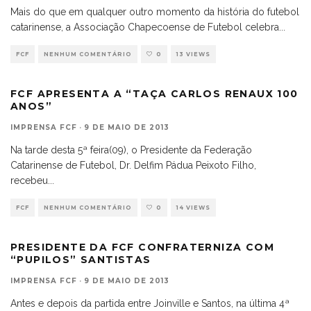
Mais do que em qualquer outro momento da história do futebol
catarinense, a Associação Chapecoense de Futebol celebra
...
FCF
NENHUM COMENTÁRIO
0
13 VIEWS
FCF APRESENTA A “TAÇA CARLOS RENAUX 100
ANOS”
IMPRENSA FCF
·
9 DE MAIO DE 2013
Na tarde desta 5ª feira(09), o Presidente da Federação
Catarinense de Futebol, Dr. Delfim Pádua Peixoto Filho,
recebeu
...
FCF
NENHUM COMENTÁRIO
0
14 VIEWS
PRESIDENTE DA FCF CONFRATERNIZA COM
“PUPILOS” SANTISTAS
IMPRENSA FCF
·
9 DE MAIO DE 2013
Antes e depois da partida entre Joinville e Santos, na última 4ª