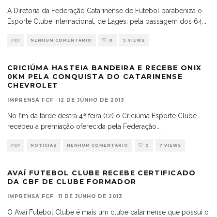
A Diretoria da Federação Catarinense de Futebol parabeniza o
Esporte Clube Internacional, de Lages, pela passagem dos 64
...
FCF
NENHUM COMENTÁRIO
0
9 VIEWS
CRICIÚMA HASTEIA BANDEIRA E RECEBE ONIX
0KM PELA CONQUISTA DO CATARINENSE
CHEVROLET
IMPRENSA FCF
·
12 DE JUNHO DE 2013
No fim da tarde destra 4ª feira (12) o Criciúma Esporte Clube
recebeu a premiação oferecida pela Federação
...
FCF
NOTÍCIAS
NENHUM COMENTÁRIO
0
7 VIEWS
AVAÍ FUTEBOL CLUBE RECEBE CERTIFICADO
DA CBF DE CLUBE FORMADOR
IMPRENSA FCF
·
11 DE JUNHO DE 2013
O Avaí Futebol Clube é mais um clube catarinense que possui o