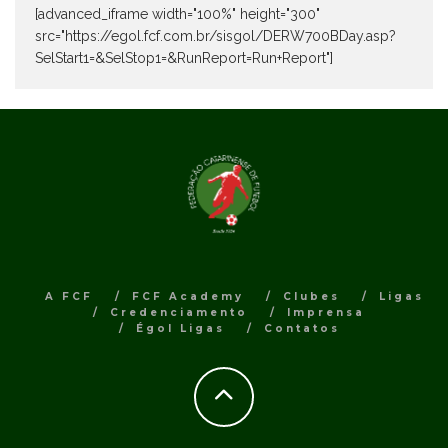
[advanced_iframe width="100%" height="300"
src="https://egol.fcf.com.br/sisgol/DERW700BDay.asp?
SelStart1=&SelStop1=&RunReport=Run+Report"]
A FCF
FCF Academy
Clubes
Ligas
Credenciamento
Imprensa
Égol Ligas
Contatos