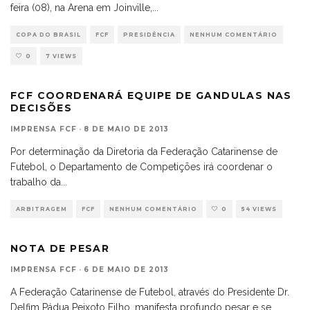
feira (08), na Arena em Joinville,
...
COPA DO BRASIL
FCF
PRESIDÊNCIA
NENHUM COMENTÁRIO
0
7 VIEWS
FCF COORDENARÁ EQUIPE DE GANDULAS NAS
DECISÕES
IMPRENSA FCF
·
8 DE MAIO DE 2013
Por determinação da Diretoria da Federação Catarinense de
Futebol, o Departamento de Competições irá coordenar o
trabalho da
...
ARBITRAGEM
FCF
NENHUM COMENTÁRIO
0
54 VIEWS
NOTA DE PESAR
IMPRENSA FCF
·
6 DE MAIO DE 2013
A Federação Catarinense de Futebol, através do Presidente Dr.
Delfim Pádua Peixoto Filho, manifesta profundo pesar e se
...