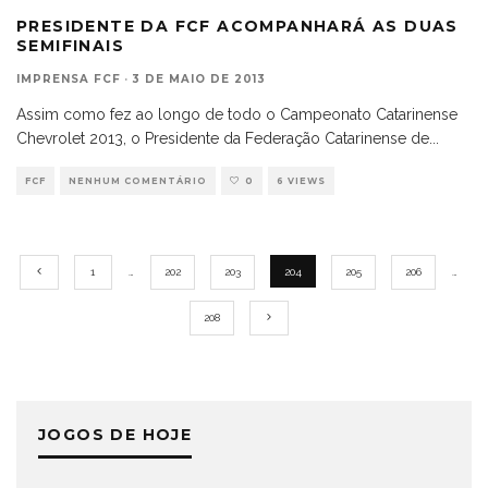
PRESIDENTE DA FCF ACOMPANHARÁ AS DUAS
SEMIFINAIS
IMPRENSA FCF
·
3 DE MAIO DE 2013
Assim como fez ao longo de todo o Campeonato Catarinense
Chevrolet 2013, o Presidente da Federação Catarinense de
...
FCF
NENHUM COMENTÁRIO
0
6 VIEWS
1
…
202
203
204
205
206
…
208
JOGOS DE HOJE