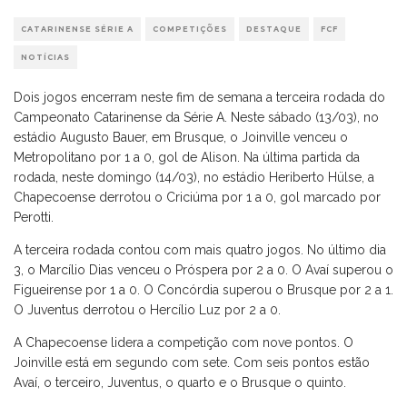
CATARINENSE SÉRIE A
COMPETIÇÕES
DESTAQUE
FCF
NOTÍCIAS
Dois jogos encerram neste fim de semana a terceira rodada do
Campeonato Catarinense da Série A. Neste sábado (13/03), no
estádio Augusto Bauer, em Brusque, o Joinville venceu o
Metropolitano por 1 a 0, gol de Alison. Na última partida da
rodada, neste domingo (14/03), no estádio Heriberto Hülse, a
Chapecoense derrotou o Criciúma por 1 a 0, gol marcado por
Perotti.
A terceira rodada contou com mais quatro jogos. No último dia
3, o Marcílio Dias venceu o Próspera por 2 a 0. O Avaí superou o
Figueirense por 1 a 0. O Concórdia superou o Brusque por 2 a 1.
O Juventus derrotou o Hercílio Luz por 2 a 0.
A Chapecoense lidera a competição com nove pontos. O
Joinville está em segundo com sete. Com seis pontos estão
Avaí, o terceiro, Juventus, o quarto e o Brusque o quinto.