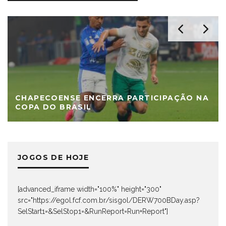
CHAPECOENSE ENCERRA PARTICIPAÇÃO NA
COPA DO BRASIL
JOGOS DE HOJE
[advanced_iframe width="100%" height="300"
src="https://egol.fcf.com.br/sisgol/DERW700BDay.asp?
SelStart1=&SelStop1=&RunReport=Run+Report"]