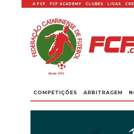
A FCF
FCF ACADEMY
CLUBES
LIGAS
CR
COMPETIÇÕES
ARBITRAGEM
N