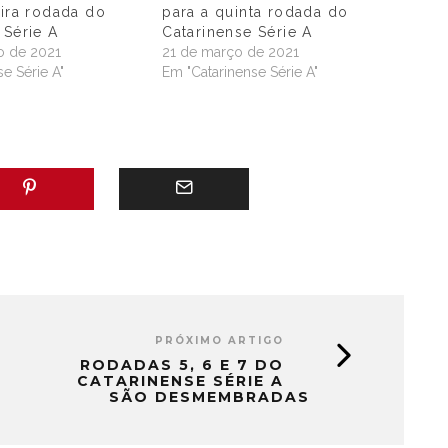
eira rodada do
para a quinta rodada do
 Série A
Catarinense Série A
ro de 2021
21 de março de 2021
e Série A"
Em "Catarinense Série A"
PRÓXIMO ARTIGO
RODADAS 5, 6 E 7 DO
CATARINENSE SÉRIE A
SÃO DESMEMBRADAS