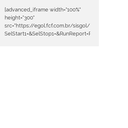
[advanced_iframe width="100%"
height="300"
src="https://egol.fcf.com.br/sisgol/DERW700BDay
SelStart1=&SelStop1=&RunReport=Run+Report"]