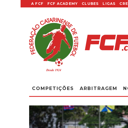
A FCF
FCF ACADEMY
CLUBES
LIGAS
CR
COMPETIÇÕES
ARBITRAGEM
N