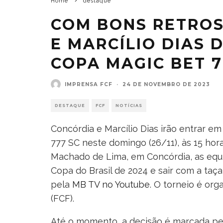
Home
destaque
COM BONS RETROS
E MARCÍLIO DIAS 
COPA MAGIC BET 7
IMPRENSA FCF
·
24 DE NOVEMBRO DE 2023
DESTAQUE
FCF
NOTÍCIAS
Concórdia e Marcílio Dias irão entrar 
777 SC neste domingo (26/11), às 15 hor
Machado de Lima, em Concórdia, as equ
Copa do Brasil de 2024 e sair com a taça 
pela
MB TV no Youtube
. O torneio é or
(FCF).
Até o momento, a decisão é marcada pelo