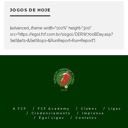
JOGOS DE HOJE
[advanced_iframe width="100%" height="300"
src="https://egol.fcf.com.br/sisgol/DERW700BDay.asp?
SelStart1=&SelStop1=&RunReport=Run+Report"]
A FCF
FCF Academy
Clubes
Ligas
Credenciamento
Imprensa
Égol Ligas
Contatos