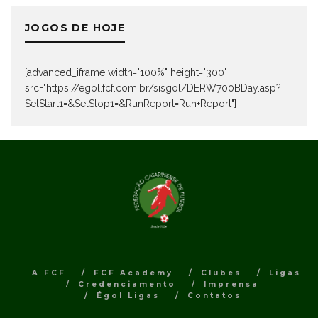
JOGOS DE HOJE
[advanced_iframe width="100%" height="300"
src="https://egol.fcf.com.br/sisgol/DERW700BDay.asp?
SelStart1=&SelStop1=&RunReport=Run+Report"]
A FCF
FCF Academy
Clubes
Ligas
Credenciamento
Imprensa
Égol Ligas
Contatos