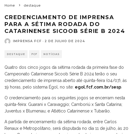
Home
destaque
CREDENCIAMENTO DE IMPRENSA
PARA A SÉTIMA RODADA DO
CATARINENSE SICOOB SÉRIE B 2024
IMPRENSA FCF
·
2 DE JULHO DE 2024
DESTAQUE
FCF
NOTÍCIAS
Quatro dos cinco jogos da sétima rodada da primeira fase do
Campeonato Catarinense Sicoob Série B 2024 terão o seu
credenciamento de imprensa aberto até quinta-feira (04/07), às
19 horas, pelo sistema Égol, no site:
egol.fcf.com.br/sesp
.
O credenciamento para os seguintes jogos se encerram nesta
quinta-feira: Guarani x Caravaggio; Camboriú x Santa Catarina;
Juventus x Blumenau; e Atlético Catarinense x Tubarão.
A partida de encerramento da sétima rodada, entre Carlos
Renaux e Metropolitano, será disputada no dia 11 de julho, às 20