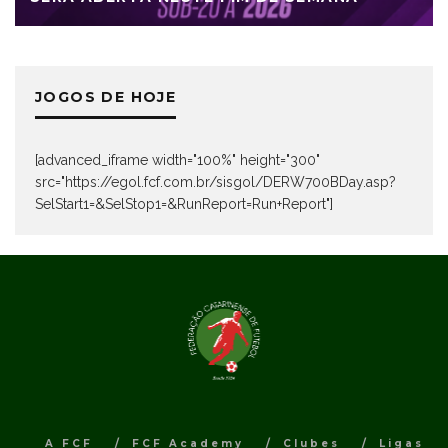
JOGOS DE HOJE
[advanced_iframe width="100%" height="300"
src="https://egol.fcf.com.br/sisgol/DERW700BDay.asp?
SelStart1=&SelStop1=&RunReport=Run+Report"]
A FCF
FCF Academy
Clubes
Ligas