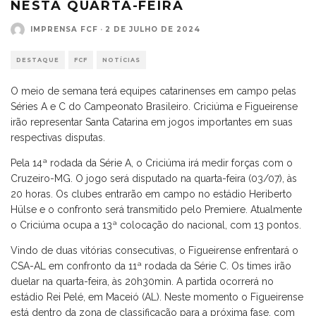
NESTA QUARTA-FEIRA
IMPRENSA FCF
·
2 DE JULHO DE 2024
DESTAQUE
FCF
NOTÍCIAS
O meio de semana terá equipes catarinenses em campo pelas
Séries A e C do Campeonato Brasileiro. Criciúma e Figueirense
irão representar Santa Catarina em jogos importantes em suas
respectivas disputas.
Pela 14ª rodada da Série A, o Criciúma irá medir forças com o
Cruzeiro-MG. O jogo será disputado na quarta-feira (03/07), às
20 horas. Os clubes entrarão em campo no estádio Heriberto
Hülse e o confronto será transmitido pelo Premiere. Atualmente
o Criciúma ocupa a 13ª colocação do nacional, com 13 pontos.
Vindo de duas vitórias consecutivas, o Figueirense enfrentará o
CSA-AL em confronto da 11ª rodada da Série C. Os times irão
duelar na quarta-feira, às 20h30min. A partida ocorrerá no
estádio Rei Pelé, em Maceió (AL). Neste momento o Figueirense
está dentro da zona de classificação para a próxima fase, com