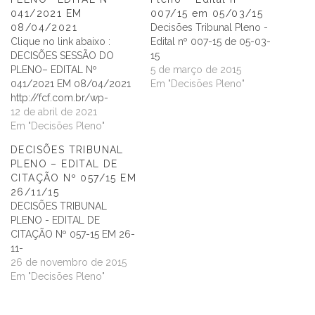
041/2021 EM
007/15 em 05/03/15
08/04/2021
Decisões Tribunal Pleno -
Clique no link abaixo :
Edital nº 007-15 de 05-03-
DECISÕES SESSÃO DO
15
PLENO– EDITAL Nº
5 de março de 2015
041/2021 EM 08/04/2021
Em "Decisões Pleno"
http://fcf.com.br/wp-
content/uploads/2021/04
12 de abril de 2021
/Decisoes-julgamentos-
Em "Decisões Pleno"
PLENO.docx
DECISÕES TRIBUNAL
PLENO – EDITAL DE
CITAÇÃO Nº 057/15 EM
26/11/15
DECISÕES TRIBUNAL
PLENO - EDITAL DE
CITAÇÃO Nº 057-15 EM 26-
11-
26 de novembro de 2015
Em "Decisões Pleno"