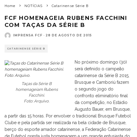
Home
NOTÍCIAS
Catarinense Série B
FCF HOMENAGEIA RUBENS FACCHINI
COM TAÇAS DA SÉRIE B
IMPRENSA FCF
·
28 DE AGOSTO DE 2015
CATARINENSE SÉRIE B
No próximo domingo (30)
será definido o campeão
catarinense da Série B 2015,
Brusque e Camboriú fazem
Taças da Série B
o segundo jogo do
homenageiam Rubens
Facchini.
confronto eliminatório final
Foto: Arquivo.
da competição, no Estádio
Augusto Bauer, em Brusque,
a partir das 15 horas. Por envolver o tradicional Brusque Futebol
Clube e pela partida ser realizada na bela cidade de Brusque,
berço do esporte amador catarinense, a Federação Catarinense
de Futebol presta justa homenagem a um grande entusiasta do