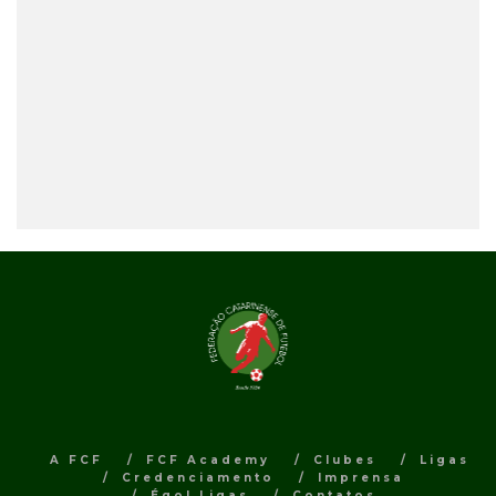
A FCF
FCF Academy
Clubes
Ligas
Credenciamento
Imprensa
Égol Ligas
Contatos