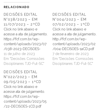
RELACIONADO
DECISÕES EDITAL
DECISÕES EDITAL
N°038/2023 – EM
N°004/2023 – EM
11/07/2023 – 2ªCD
07/02/2023 – 1ªCD
Click no link abaixo e
Click no link abaixo e
acesse a ata de julgamento.
acesse a ata de julgamento.
https://fcf.com.br/wp-
http://fcf.com.br/wp-
content/uploads/2023/07
content/uploads/2023/02
/038-2023-DECISOES-
/004-DECISOES-1aCD.pdf
2aCD.pdf
11 de julho de 2023
7 de fevereiro de 2023
Em "Decisões Comissões
Em "Decisões Comissões
Disciplinares TJD-Fut-SC"
Disciplinares TJD-Fut-SC"
DECISÕES EDITAL
N°022/2023 – EM
09/05/2023 – 1ªCD
Click no link abaixo e
acesse ata de julgamento.
https://fcf.com.br/wp-
content/uploads/2023/05
/22-DECISOES-1CD.pdf