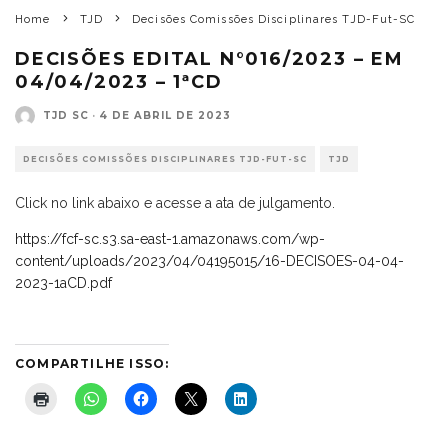
Home
TJD
Decisões Comissões Disciplinares TJD-Fut-SC
DECISÕES EDITAL N°016/2023 – EM
04/04/2023 – 1ªCD
TJD SC
·
4 DE ABRIL DE 2023
DECISÕES COMISSÕES DISCIPLINARES TJD-FUT-SC
TJD
Click no link abaixo e acesse a ata de julgamento.
https://fcf-sc.s3.sa-east-1.amazonaws.com/wp-
content/uploads/2023/04/04195015/16-DECISOES-04-04-
2023-1aCD.pdf
COMPARTILHE ISSO: