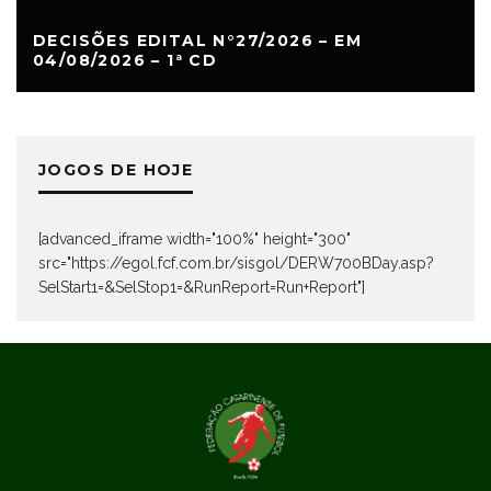
DECISÕES EDITAL N°27/2026 – EM
04/08/2026 – 1ª CD
JOGOS DE HOJE
[advanced_iframe width="100%" height="300"
src="https://egol.fcf.com.br/sisgol/DERW700BDay.asp?
SelStart1=&SelStop1=&RunReport=Run+Report"]