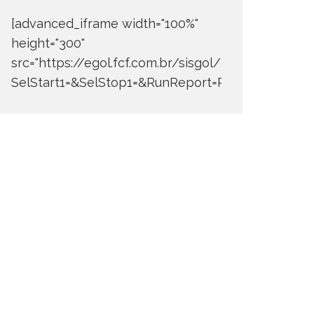
[advanced_iframe width="100%"
height="300"
src="https://egol.fcf.com.br/sisgol/DERW700BDay
SelStart1=&SelStop1=&RunReport=Run+Report"]