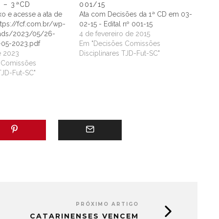
 – 3ªCD
001/15
ixo e acesse a ata de
Ata com Decisões da 1ª CD em 03-
ttps://fcf.com.br/wp-
02-15 - Edital nº 001-15
ads/2023/05/26-
4 de fevereiro de 2015
05-2023.pdf
Em "Decisões Comissões
e 2023
Disciplinares TJD-Fut-SC"
 Comissões
 TJD-Fut-SC"
PRÓXIMO ARTIGO
CATARINENSES VENCEM