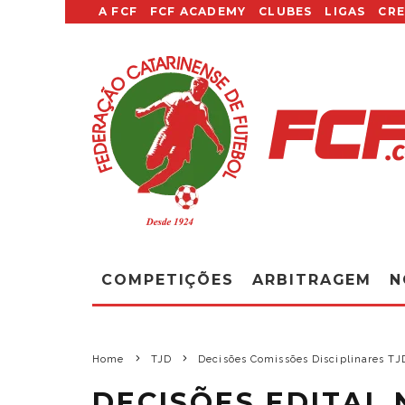
A FCF
FCF ACADEMY
CLUBES
LIGAS
CR
COMPETIÇÕES
ARBITRAGEM
N
Home
TJD
Decisões Comissões Disciplinares T
DECISÕES EDITAL 