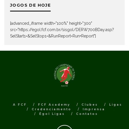
JOGOS DE HOJE
[advanced_iframe width="100%" height="300"
src="https://egol.fcf.com.br/sisgol/DERW700BDay.asp?
SelStart1=&SelStop1=&RunReport=Run+Report"]
A FCF
FCF Academy
Clubes
Ligas
Credenciamento
Imprensa
Égol Ligas
Contatos