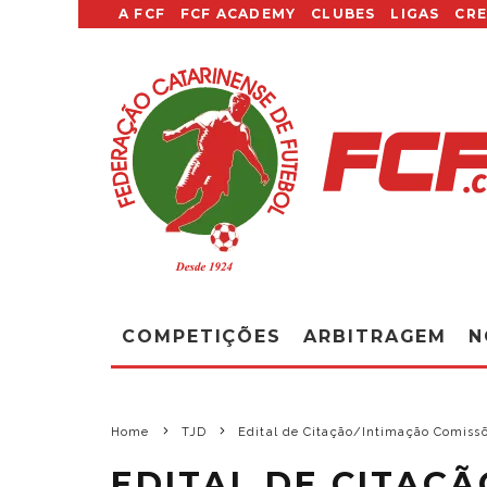
A FCF
FCF ACADEMY
CLUBES
LIGAS
CR
COMPETIÇÕES
ARBITRAGEM
N
Home
TJD
Edital de Citação/Intimação Comissõ
EDITAL DE CITAÇÃ