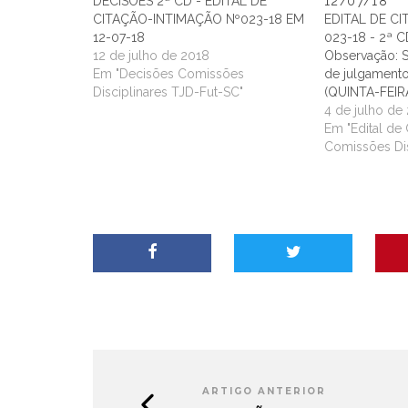
DECISÕES 2ª CD - EDITAL DE
12/07/18
CITAÇÃO-INTIMAÇÃO Nº023-18 EM
EDITAL DE C
12-07-18
023-18 - 2ª C
12 de julho de 2018
Observação: S
Em "Decisões Comissões
de julgamento
Disciplinares TJD-Fut-SC"
(QUINTA-FEIRA
4 de julho de
Em "Edital de
Comissões Dis
ARTIGO ANTERIOR