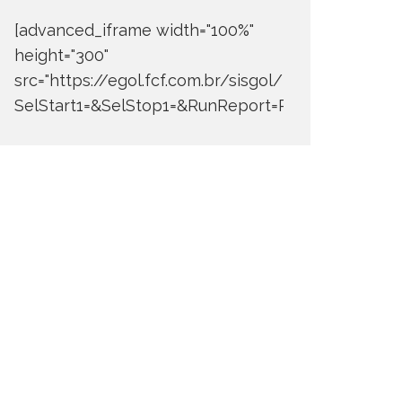
[advanced_iframe width="100%"
height="300"
src="https://egol.fcf.com.br/sisgol/DERW700BDay
SelStart1=&SelStop1=&RunReport=Run+Report"]