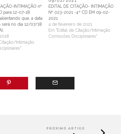
09/02/2021
ITAÇÃO-INTIMAÇÃO nº
EDITAL DE CITAÇÃO- INTIMAÇÃO
D para 12-07-18
Nº 023-2021 -4ª CD EM 09-02-
alientando que, a data
2021
 será no dia 12/07/18
4 de fevereiro de 2021
).
Em "Edital de Citação/Intimação
 2018
Comissões Disciplinares"
 Citação/Intimação
ciplinares"
PRÓXIMO ARTIGO