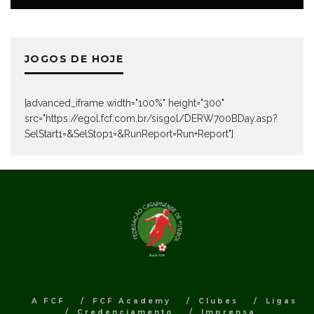
JOGOS DE HOJE
[advanced_iframe width="100%" height="300"
src="https://egol.fcf.com.br/sisgol/DERW700BDay.asp?
SelStart1=&SelStop1=&RunReport=Run+Report"]
A FCF
FCF Academy
Clubes
Ligas
Credenciamento
Imprensa