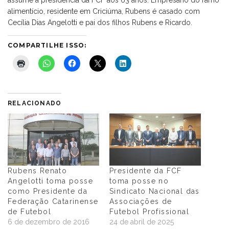
assume a presidência da FCF aos 63 anos. Empresário do ramo
alimentício, residente em Criciúma, Rubens é casado com
Cecília Dias Angelotti e pai dos filhos Rubens e Ricardo.
COMPARTILHE ISSO:
RELACIONADO
Rubens Renato
Presidente da FCF
Angelotti toma posse
toma posse no
como Presidente da
Sindicato Nacional das
Federação Catarinense
Associações de
de Futebol
Futebol Profissional
6 de dezembro de 2016
24 de abril de 2025