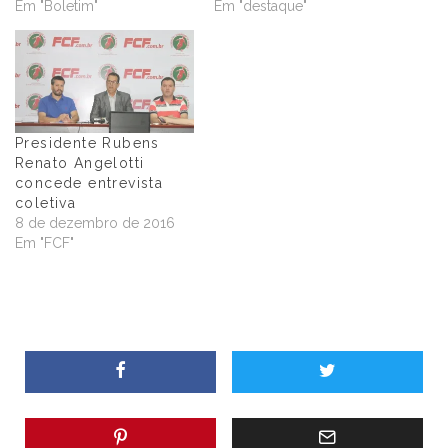
Em "Boletim"
Em "destaque"
Presidente Rubens
Renato Angelotti
concede entrevista
coletiva
8 de dezembro de 2016
Em "FCF"