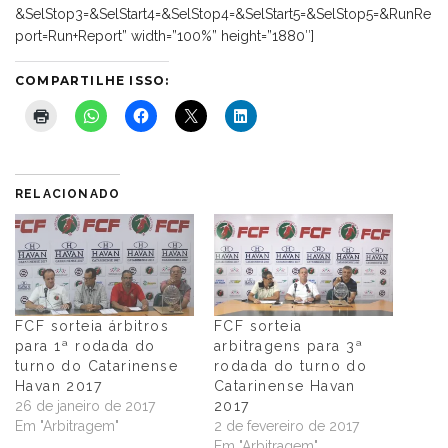
&SelStop3=&SelStart4=&SelStop4=&SelStart5=&SelStop5=&RunRe
port=Run+Report” width=”100%” height=”1880″]
COMPARTILHE ISSO:
RELACIONADO
FCF sorteia árbitros
FCF sorteia
para 1ª rodada do
arbitragens para 3ª
turno do Catarinense
rodada do turno do
Havan 2017
Catarinense Havan
26 de janeiro de 2017
2017
Em "Arbitragem"
2 de fevereiro de 2017
Em "Arbitragem"