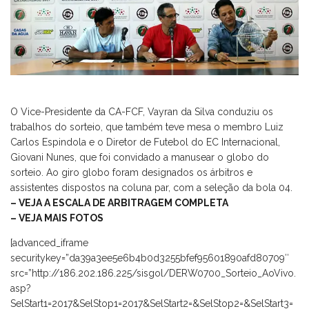
O Vice-Presidente da CA-FCF, Vayran da Silva conduziu os
trabalhos do sorteio, que também teve mesa o membro Luiz
Carlos Espindola e o Diretor de Futebol do EC Internacional,
Giovani Nunes, que foi convidado a manusear o globo do
sorteio. Ao giro globo foram designados os árbitros e
assistentes dispostos na coluna par, com a seleção da bola 04.
– VEJA A ESCALA DE ARBITRAGEM COMPLETA
– VEJA MAIS FOTOS
[advanced_iframe
securitykey=”da39a3ee5e6b4b0d3255bfef95601890afd80709″
src=”http://186.202.186.225/sisgol/DERW0700_Sorteio_AoVivo.
asp?
SelStart1=2017&SelStop1=2017&SelStart2=&SelStop2=&SelStart3=