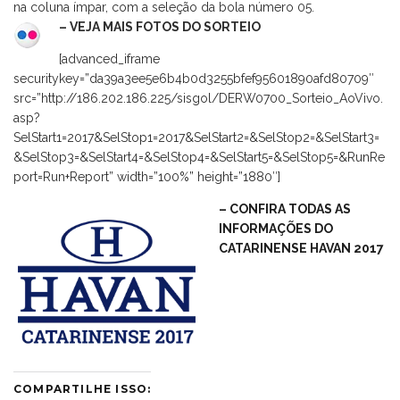
na coluna ímpar, com a seleção da bola número 05.
– VEJA MAIS FOTOS DO SORTEIO
[advanced_iframe
securitykey=”da39a3ee5e6b4b0d3255bfef95601890afd80709″
src=”http://186.202.186.225/sisgol/DERW0700_Sorteio_AoVivo.
asp?
SelStart1=2017&SelStop1=2017&SelStart2=&SelStop2=&SelStart3=
&SelStop3=&SelStart4=&SelStop4=&SelStart5=&SelStop5=&RunRe
port=Run+Report” width=”100%” height=”1880″]
– CONFIRA TODAS AS
INFORMAÇÕES DO
CATARINENSE HAVAN 2017
COMPARTILHE ISSO: