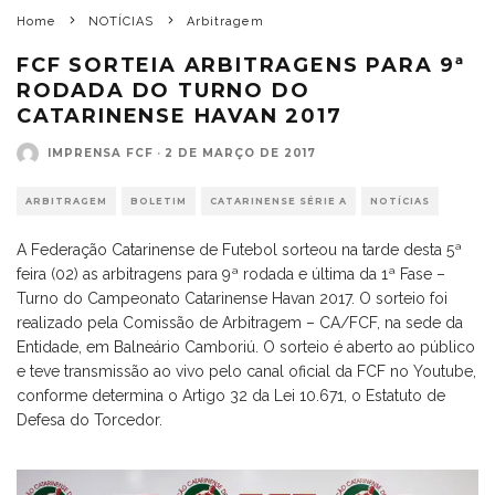
Home
NOTÍCIAS
Arbitragem
FCF SORTEIA ARBITRAGENS PARA 9ª
RODADA DO TURNO DO
CATARINENSE HAVAN 2017
IMPRENSA FCF
·
2 DE MARÇO DE 2017
ARBITRAGEM
BOLETIM
CATARINENSE SÉRIE A
NOTÍCIAS
A Federação Catarinense de Futebol sorteou na tarde desta 5ª
feira (02) as arbitragens para 9ª rodada e última da 1ª Fase –
Turno do Campeonato Catarinense Havan 2017. O sorteio foi
realizado pela Comissão de Arbitragem – CA/FCF, na sede da
Entidade, em Balneário Camboriú. O sorteio é aberto ao público
e teve transmissão ao vivo pelo canal oficial da FCF no Youtube,
conforme determina o Artigo 32 da Lei 10.671, o Estatuto de
Defesa do Torcedor.