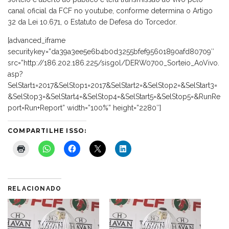
canal oficial da FCF no youtube, conforme determina o Artigo
32 da Lei 10.671, o Estatuto de Defesa do Torcedor.
[advanced_iframe
securitykey=”da39a3ee5e6b4b0d3255bfef95601890afd80709″
src=”http://186.202.186.225/sisgol/DERW0700_Sorteio_AoVivo.
asp?
SelStart1=2017&SelStop1=2017&SelStart2=&SelStop2=&SelStart3=
&SelStop3=&SelStart4=&SelStop4=&SelStart5=&SelStop5=&RunRe
port=Run+Report” width=”100%” height=”2280″]
COMPARTILHE ISSO:
RELACIONADO