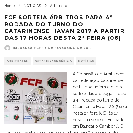
Home
NOTÍCIAS
Arbitragem
FCF SORTEIA ÁRBITROS PARA 4ª
RODADA DO TURNO DO
CATARINENSE HAVAN 2017 A PARTIR
DAS 17 HORAS DESTA 2ª FEIRA (06)
IMPRENSA FCF
·
6 DE FEVEREIRO DE 2017
ARBITRAGEM
CATARINENSE SÉRIE A
NOTÍCIAS
A Comissão de Arbitragem
da Federação Catarinense
de Futebol informa que o
sorteio das arbitragens para
a 4ª rodada do turno do
Catarinense Havan 2017 será
nesta 2ª feira (06), às 17
horas, na sede da Entidade,
em Balneário Camboriú. O
sorteio é aberto ao público e terá transmissão ao vivo pelo