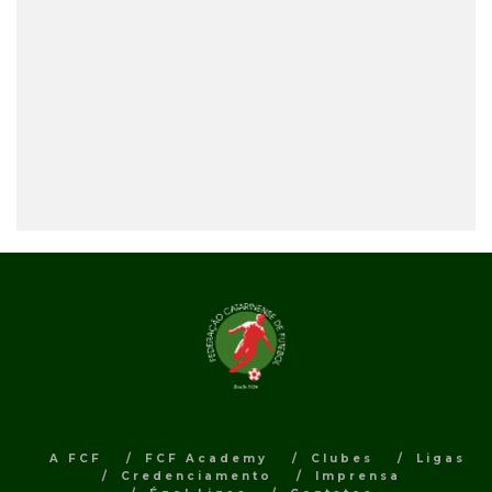
A FCF
FCF Academy
Clubes
Ligas
Credenciamento
Imprensa