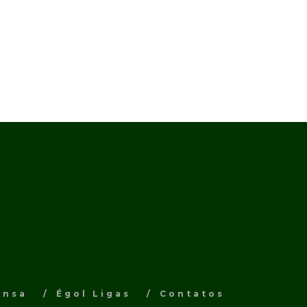
ensa
Égol Ligas
Contatos