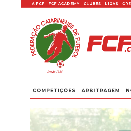
A FCF
FCF ACADEMY
CLUBES
LIGAS
CR
COMPETIÇÕES
ARBITRAGEM
N