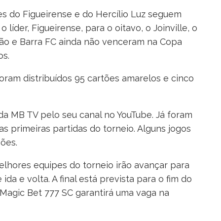
es do Figueirense e do Hercílio Luz seguem
líder, Figueirense, para o oitavo, o Joinville, o
ção e Barra FC ainda não venceram na Copa
os.
foram distribuídos 95 cartões amarelos e cinco
a MB TV pelo seu canal no YouTube. Já foram
as primeiras partidas do torneio. Alguns jogos
ções.
melhores equipes do torneio irão avançar para
ida e volta. A final está prevista para o fim do
agic Bet 777 SC garantirá uma vaga na