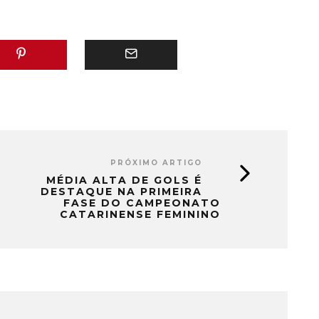
PRÓXIMO ARTIGO
MÉDIA ALTA DE GOLS É
DESTAQUE NA PRIMEIRA
FASE DO CAMPEONATO
CATARINENSE FEMININO