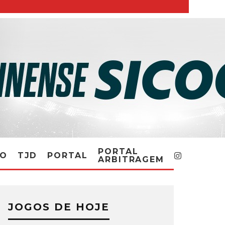
PORTAL
RO
TJD
PORTAL
ARBITRAGEM
JOGOS DE HOJE