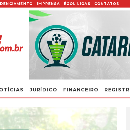
EDENCIAMENTO
IMPRENSA
ÉGOL LIGAS
CONTATOS
OTÍCIAS
JURÍDICO
FINANCEIRO
REGIST