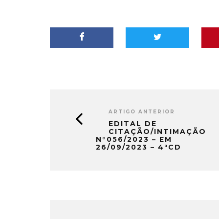
ARTIGO ANTERIOR
EDITAL DE
CITAÇÃO/INTIMAÇÃO
N°056/2023 – EM
26/09/2023 – 4ªCD