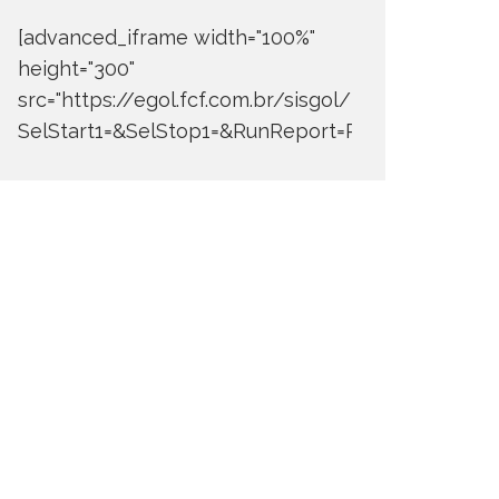
[advanced_iframe width="100%"
height="300"
src="https://egol.fcf.com.br/sisgol/DERW700BDay
SelStart1=&SelStop1=&RunReport=Run+Report"]