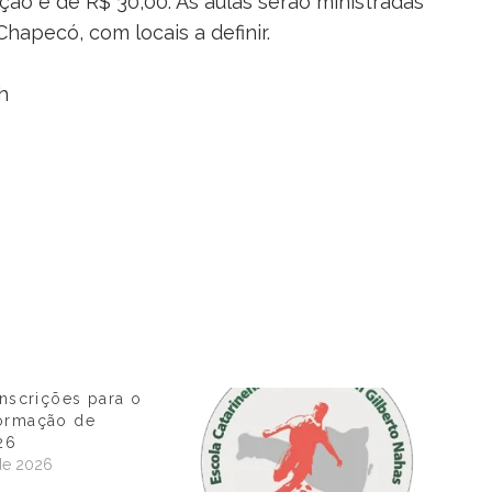
ição é de R$ 30,00. As aulas serão ministradas
hapecó, com locais a definir.
h
inscrições para o
ormação de
26
de 2026
"