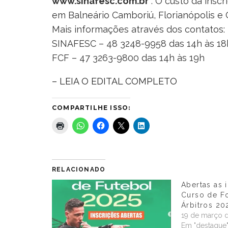
www.sinafesc.com.br
. O custo da inscr
em Balneário Camboriú, Florianópolis e C
Mais informações através dos contatos:
SINAFESC – 48 3248-9958 das 14h às 18
FCF – 47 3263-9800 das 14h às 19h
– LEIA O EDITAL COMPLETO
COMPARTILHE ISSO:
RELACIONADO
Abertas as 
Curso de F
Árbitros 20
19 de março 
Em "destaque