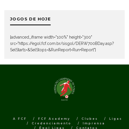
JOGOS DE HOJE
[advanced_iframe width="100%" height="300"
src="https://egol.fcf.com.br/sisgol/DERW700BDay.asp?
SelStart1=&SelStop1=&RunReport=Run+Report"]
A FCF
FCF Academy
Clubes
Ligas
Credenciamento
Imprensa
Égol Ligas
Contatos