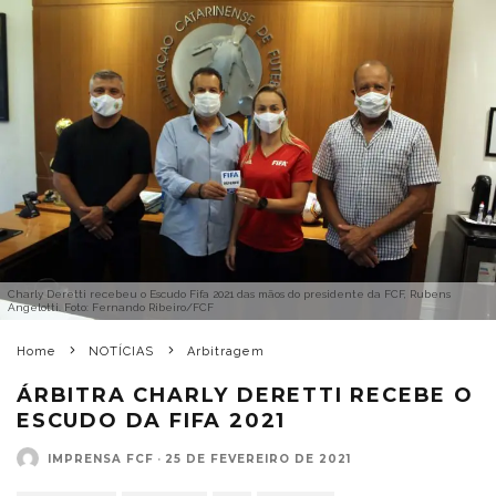
Charly Deretti recebeu o Escudo Fifa 2021 das mãos do presidente da FCF, Rubens
Angelotti. Foto: Fernando Ribeiro/FCF
Home
NOTÍCIAS
Arbitragem
ÁRBITRA CHARLY DERETTI RECEBE O
ESCUDO DA FIFA 2021
IMPRENSA FCF
·
25 DE FEVEREIRO DE 2021