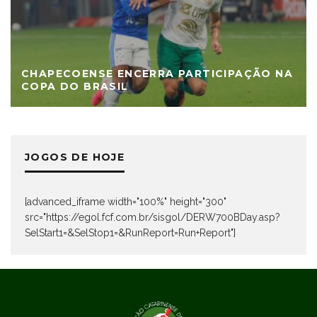
CHAPECOENSE ENCERRA PARTICIPAÇÃO NA
COPA DO BRASIL
JOGOS DE HOJE
[advanced_iframe width="100%" height="300"
src="https://egol.fcf.com.br/sisgol/DERW700BDay.asp?
SelStart1=&SelStop1=&RunReport=Run+Report"]