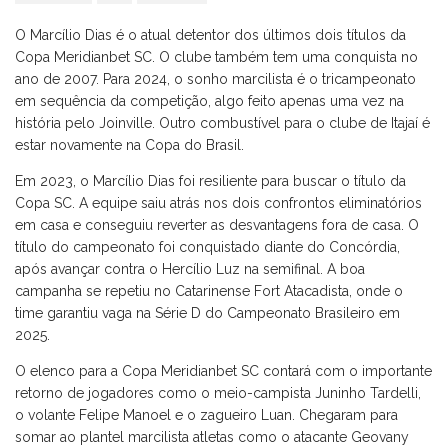
O Marcílio Dias é o atual detentor dos últimos dois títulos da
Copa Meridianbet SC. O clube também tem uma conquista no
ano de 2007. Para 2024, o sonho marcilista é o tricampeonato
em sequência da competição, algo feito apenas uma vez na
história pelo Joinville. Outro combustível para o clube de Itajaí é
estar novamente na Copa do Brasil.
Em 2023, o Marcílio Dias foi resiliente para buscar o título da
Copa SC. A equipe saiu atrás nos dois confrontos eliminatórios
em casa e conseguiu reverter as desvantagens fora de casa. O
título do campeonato foi conquistado diante do Concórdia,
após avançar contra o Hercílio Luz na semifinal. A boa
campanha se repetiu no Catarinense Fort Atacadista, onde o
time garantiu vaga na Série D do Campeonato Brasileiro em
2025.
O elenco para a Copa Meridianbet SC contará com o importante
retorno de jogadores como o meio-campista Juninho Tardelli,
o volante Felipe Manoel e o zagueiro Luan. Chegaram para
somar ao plantel marcilista atletas como o atacante Geovany