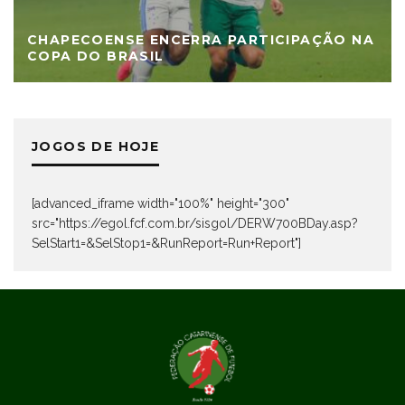
CHAPECOENSE ENCERRA PARTICIPAÇÃO NA
COPA DO BRASIL
JOGOS DE HOJE
[advanced_iframe width="100%" height="300"
src="https://egol.fcf.com.br/sisgol/DERW700BDay.asp?
SelStart1=&SelStop1=&RunReport=Run+Report"]