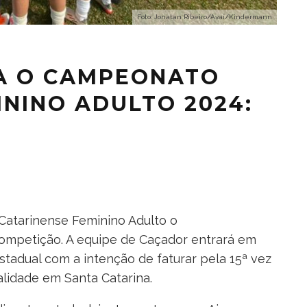
Foto: Jonatan Ribeiro/Avaí/Kindermann
A O CAMPEONATO
ININO ADULTO 2024:
N
Catarinense Feminino Adulto o
competição. A equipe de Caçador entrará em
adual com a intenção de faturar pela 15ª vez
alidade em Santa Catarina.