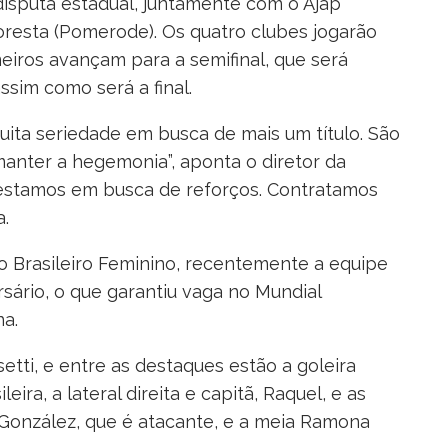
isputa estadual, juntamente com o Ajap
loresta (Pomerode). Os quatro clubes jogarão
meiros avançam para a semifinal, que será
ssim como será a final.
ita seriedade em busca de mais um título. São
anter a hegemonia”, aponta o diretor da
 estamos em busca de reforços. Contratamos
.
o Brasileiro Feminino, recentemente a equipe
rsário, o que garantiu vaga no Mundial
na.
etti, e entre as destaques estão a goleira
ra, a lateral direita e capitã, Raquel, e as
 González, que é atacante, e a meia Ramona