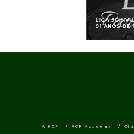
LIGA JOINV
91 ANOS DE 
A FCF
FCF Academy
Cl