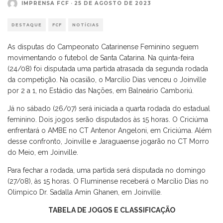
IMPRENSA FCF
·
25 DE AGOSTO DE 2023
DESTAQUE
FCF
NOTÍCIAS
As disputas do Campeonato Catarinense Feminino seguem
movimentando o futebol de Santa Catarina. Na quinta-feira
(24/08) foi disputada uma partida atrasada da segunda rodada
da competição. Na ocasião, o Marcílio Dias venceu o Joinville
por 2 a 1, no Estádio das Nações, em Balneário Camboriú.
Já no sábado (26/07) será iniciada a quarta rodada do estadual
feminino. Dois jogos serão disputados às 15 horas. O Criciúma
enfrentará o AMBE no CT Antenor Angeloni, em Criciúma. Além
desse confronto, Joinville e Jaraguaense jogarão no CT Morro
do Meio, em Joinville.
Para fechar a rodada, uma partida será disputada no domingo
(27/08), às 15 horas. O Fluminense receberá o Marcílio Dias no
Olimpico Dr. Sadalla Amin Ghanen, em Joinville.
TABELA DE JOGOS E CLASSIFICAÇÃO