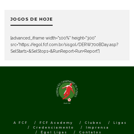
JOGOS DE HOJE
[advanced_iframe width="100%" height="300"
src="https://egol.fcf.com.br/sisgol/DERW700BDay.asp?
SelStart1=&SelStop1=&RunReport=Run+Report"]
A FCF
FCF Academy
Clubes
Ligas
Credenciamento
Imprensa
Égol Ligas
Contatos