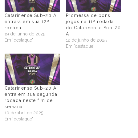
Catarinense Sub-20 A
Promessa de bons
entrará em sua 12ª
jogos na 11ª rodada
rodada
do Catarinense Sub-20
19 de junho de 2025
A
Em "destaque"
12 de junho de 2025
Em "destaque"
Catarinense Sub-20 A
entra em sua segunda
rodada neste fim de
semana
10 de abril de 2025
Em "destaque"