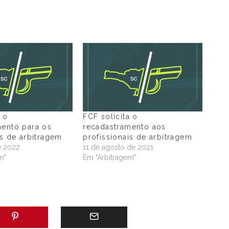
a o
FCF solicita o
mento para os
recadastramento aos
is de arbitragem
profissionais de arbitragem
e 2022
11 de agosto de 2021
m"
Em "Arbitragem"