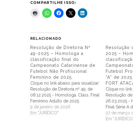
COMPARTILHE ISSO:
RELACIONADO
Resolução de Diretoria Nº
Resolução d
49-2025 – Homologa a
2025 – Hom
classificação final do
classificaçã
Campeonato Catarinense de
Campeonato
Futebol Não Profissional
Futebol Pro
Feminino de 2025.
“A” de 202
Clique no link abaixo para visualizar:
FORT ATACA
Resolução de Diretoria nº 49, de
Clique no link
08.12.2025 - Homologa. Class. Final
Resolução de D
Feminino Adulto de 2025
26.03.2025 - 
9 de janeiro de 2026
Final Série A
Em "JURÍDICO"
27 de março 
Em "JURÍDICO