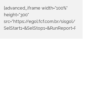
[advanced_iframe width="100%"
height="300"
src="https://egol.fcf.com.br/sisgol/DERW700BDay
SelStart1=&SelStop1=&RunReport=Run+Report"]