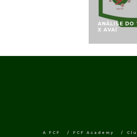
ANÁLISE DO 
X AVAÍ
A FCF
FCF Academy
Cl