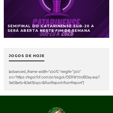
SEMIFINAL DO CATARINENSE SUB-20 A
SERÁ ABERTA NESTE FIM DE SEMANA
JOGOS DE HOJE
[advanced_iframe width="100%" height="300"
src="https://egol.fcf.com.br/sisgol/DERW700BDay.asp?
SelStart1=&SelStop1=&RunReport=Run+Report"]