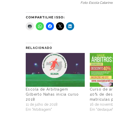
Foto: Escola Catarin
COMPARTILHE ISSO:
RELACIONADO
Escola de Arbitragem
Curso de ár
Gilberto Nahas inicia curso
40% de des
2018
matrículas 
11 de julho de 2018
16 de novemb
Em "Arbitragem"
Em "destaque