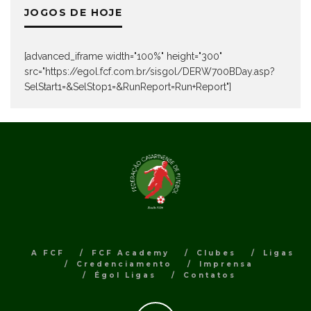
JOGOS DE HOJE
[advanced_iframe width="100%" height="300"
src="https://egol.fcf.com.br/sisgol/DERW700BDay.asp?
SelStart1=&SelStop1=&RunReport=Run+Report"]
A FCF
FCF Academy
Clubes
Ligas
Credenciamento
Imprensa
Égol Ligas
Contatos