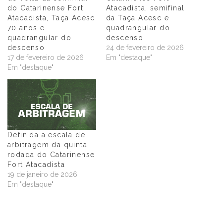
do Catarinense Fort
Atacadista, semifinal
Atacadista, Taça Acesc
da Taça Acesc e
70 anos e
quadrangular do
quadrangular do
descenso
descenso
24 de fevereiro de 2026
17 de fevereiro de 2026
Em "destaque"
Em "destaque"
Definida a escala de
arbitragem da quinta
rodada do Catarinense
Fort Atacadista
19 de janeiro de 2026
Em "destaque"